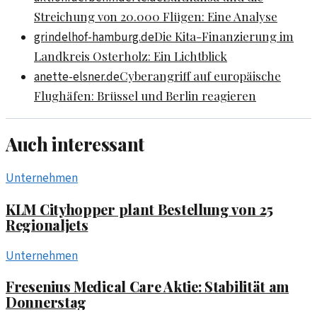
Streichung von 20.000 Flügen: Eine Analyse
Die Kita-Finanzierung im
grindelhof-hamburg.de
Landkreis Osterholz: Ein Lichtblick
Cyberangriff auf europäische
anette-elsner.de
Flughäfen: Brüssel und Berlin reagieren
Auch interessant
Unternehmen
KLM Cityhopper plant Bestellung von 25
Regionaljets
Unternehmen
Fresenius Medical Care Aktie: Stabilität am
Donnerstag