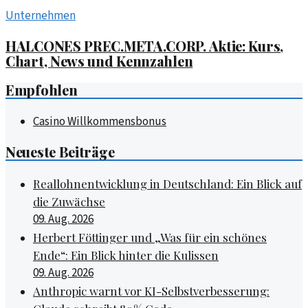
Unternehmen
HALCONES PREC.META.CORP. Aktie: Kurs,
Chart, News und Kennzahlen
Empfohlen
Casino Willkommensbonus
Neueste Beiträge
Reallohnentwicklung in Deutschland: Ein Blick auf
die Zuwächse
09. Aug. 2026
Herbert Föttinger und „Was für ein schönes
Ende“: Ein Blick hinter die Kulissen
09. Aug. 2026
Anthropic warnt vor KI-Selbstverbesserung: