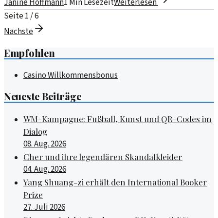
Janine Hoffmann
1
Min Lesezeit
Weiterlesen
Seite
1
/
6
Nächste
Empfohlen
Casino Willkommensbonus
Neueste Beiträge
WM-Kampagne: Fußball, Kunst und QR-Codes im
Dialog
08. Aug. 2026
Cher und ihre legendären Skandalkleider
04. Aug. 2026
Yang Shuang-zi erhält den International Booker
Prize
27. Juli 2026