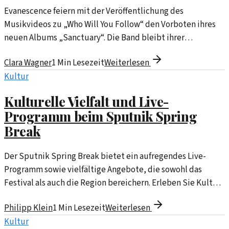
Evanescence feiern mit der Veröffentlichung des
Musikvideos zu „Who Will You Follow“ den Vorboten ihres
neuen Albums „Sanctuary“. Die Band bleibt ihrer
mystischen Ästhetik treu.
Clara Wagner
1
Min Lesezeit
Weiterlesen
Kultur
Kulturelle Vielfalt und Live-
Programm beim Sputnik Spring
Break
Der Sputnik Spring Break bietet ein aufregendes Live-
Programm sowie vielfältige Angebote, die sowohl das
Festival als auch die Region bereichern. Erleben Sie Kultur,
Musik und kreative Ausdrucksformen in einer einzigartigen
Philipp Klein
1
Min Lesezeit
Weiterlesen
Atmosphäre.
Kultur