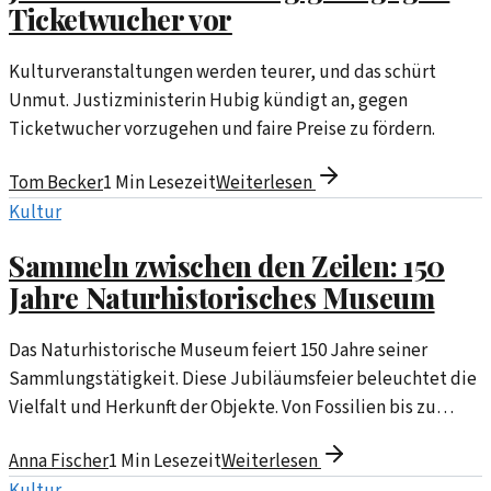
Ticketwucher vor
Kulturveranstaltungen werden teurer, und das schürt
Unmut. Justizministerin Hubig kündigt an, gegen
Ticketwucher vorzugehen und faire Preise zu fördern.
Tom Becker
1
Min Lesezeit
Weiterlesen
Kultur
Sammeln zwischen den Zeilen: 150
Jahre Naturhistorisches Museum
Das Naturhistorische Museum feiert 150 Jahre seiner
Sammlungstätigkeit. Diese Jubiläumsfeier beleuchtet die
Vielfalt und Herkunft der Objekte. Von Fossilien bis zu
kulturellen Artefakten zeigt sich, wie Sammlungen
Anna Fischer
1
Min Lesezeit
Weiterlesen
Geschichten erzählen.