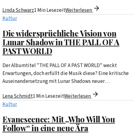
Linda Schwarz
1
Min Lesezeit
Weiterlesen
Kultur
Die widersprüchliche Vision von
Lunar Shadow in THE PALL OF A
PAST WORLD
Der Albumtitel "THE PALL OF A PAST WORLD" weckt
Erwartungen, doch erfüllt die Musik diese? Eine kritische
Auseinandersetzung mit Lunar Shadows neuer
Veröffentlichung.
Lena Schmidt
1
Min Lesezeit
Weiterlesen
Kultur
Evanescence: Mit „Who Will You
Follow“ in eine neue Ära