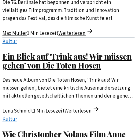
Die 76. Berlinale hat begonnen und verspricht ein
vielfältiges Filmprogramm. Tradition und Innovation
prägen das Festival, das die filmische Kunst feiert.
Max Müller
1
Min Lesezeit
Weiterlesen
Kultur
Ein Blick auf 'Trink aus! Wir müssen
gehen' von Die Toten Hosen
Das neue Album von Die Toten Hosen, 'Trink aus! Wir
müssen gehen', bietet eine kritische Auseinandersetzung
mit aktuellen gesellschaftlichen Themen und der eigenen
Identität. In diesem Artikel werfen wir einen analytischen
Lena Schmidt
1
Min Lesezeit
Weiterlesen
Blick auf die Inhalte und musikalischen Elemente des
Kultur
Werkes.
Wie Christopher Nolans Film Anne