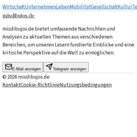
Wirtschaft
Unternehmen
Leben
Mobilität
Gesellschaft
Kultur
T
misdibujos.de
misdibujos.de bietet umfassende Nachrichten und
Analysen zu aktuellen Themen aus verschiedenen
Bereichen, um unseren Lesern fundierte Einblicke und eine
kritische Perspektive auf die Welt zu ermöglichen.
E-Mail anzeigen
Telegram anzeigen
©
2026
misdibujos.de
Kontakt
Cookie-Richtlinie
Nutzungsbedingungen