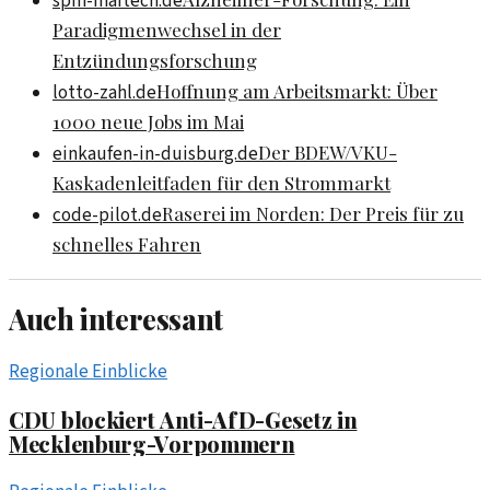
spm-maitech.de
Paradigmenwechsel in der
Entzündungsforschung
Hoffnung am Arbeitsmarkt: Über
lotto-zahl.de
1000 neue Jobs im Mai
Der BDEW/VKU-
einkaufen-in-duisburg.de
Kaskadenleitfaden für den Strommarkt
Raserei im Norden: Der Preis für zu
code-pilot.de
schnelles Fahren
Auch interessant
Regionale Einblicke
CDU blockiert Anti-AfD-Gesetz in
Mecklenburg-Vorpommern