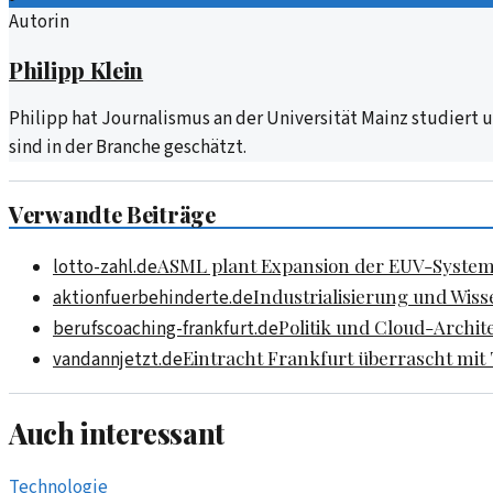
Autorin
Philipp Klein
Philipp hat Journalismus an der Universität Mainz studiert
sind in der Branche geschätzt.
Verwandte Beiträge
ASML plant Expansion der EUV-Systeme
lotto-zahl.de
Industrialisierung und Wiss
aktionfuerbehinderte.de
Politik und Cloud-Archit
berufscoaching-frankfurt.de
Eintracht Frankfurt überrascht mi
vandannjetzt.de
Auch interessant
Technologie