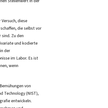
hen Stellenwert in der
 Versuch, diese
schaffen, die selbst vor
 sind. Zu den
ivariate und kodierte
in der
isse im Labor. Es ist
nnen, wenn
e Bemühungen von
nd Technology (NIST),
grafie entwickeln.