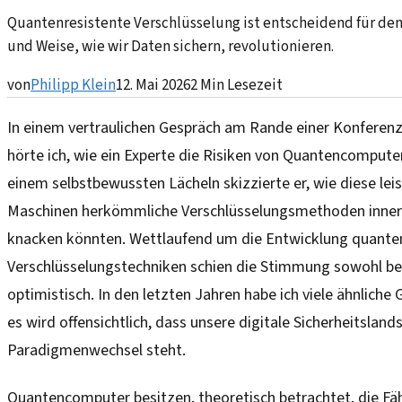
Quantenresistente Verschlüsselung ist entscheidend für den
und Weise, wie wir Daten sichern, revolutionieren.
von
Philipp Klein
12. Mai 2026
2
Min Lesezeit
In einem vertraulichen Gespräch am Rande einer Konferenz
hörte ich, wie ein Experte die Risiken von Quantencomputer
einem selbstbewussten Lächeln skizzierte er, wie diese le
Maschinen herkömmliche Verschlüsselungsmethoden inner
knacken könnten. Wettlaufend um die Entwicklung quanten
Verschlüsselungstechniken schien die Stimmung sowohl be
optimistisch. In den letzten Jahren habe ich viele ähnliche
es wird offensichtlich, dass unsere digitale Sicherheitsland
Paradigmenwechsel steht.
Quantencomputer besitzen, theoretisch betrachtet, die Fä