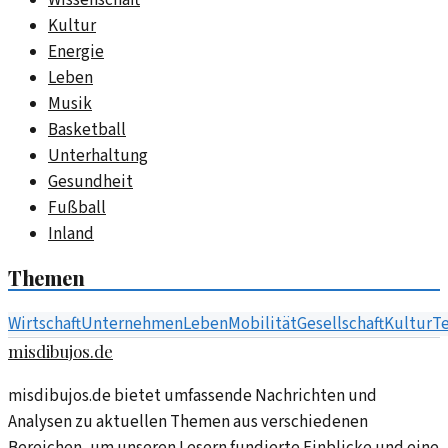
Wissenschaft
Kultur
Energie
Leben
Musik
Basketball
Unterhaltung
Gesundheit
Fußball
Inland
Themen
Wirtschaft
Unternehmen
Leben
Mobilität
Gesellschaft
Kultur
T
misdibujos.de
misdibujos.de bietet umfassende Nachrichten und
Analysen zu aktuellen Themen aus verschiedenen
Bereichen, um unseren Lesern fundierte Einblicke und eine