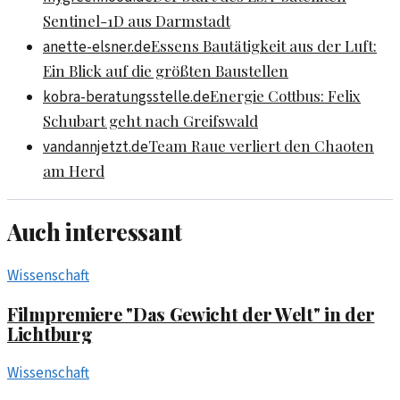
Sentinel-1D aus Darmstadt
Essens Bautätigkeit aus der Luft:
anette-elsner.de
Ein Blick auf die größten Baustellen
Energie Cottbus: Felix
kobra-beratungsstelle.de
Schubart geht nach Greifswald
Team Raue verliert den Chaoten
vandannjetzt.de
am Herd
Auch interessant
Wissenschaft
Filmpremiere "Das Gewicht der Welt" in der
Lichtburg
Wissenschaft