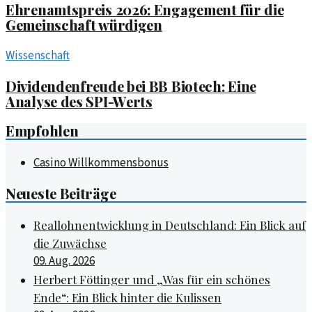
Ehrenamtspreis 2026: Engagement für die
Gemeinschaft würdigen
Wissenschaft
Dividendenfreude bei BB Biotech: Eine
Analyse des SPI-Werts
Empfohlen
Casino Willkommensbonus
Neueste Beiträge
Reallohnentwicklung in Deutschland: Ein Blick auf
die Zuwächse
09. Aug. 2026
Herbert Föttinger und „Was für ein schönes
Ende“: Ein Blick hinter die Kulissen